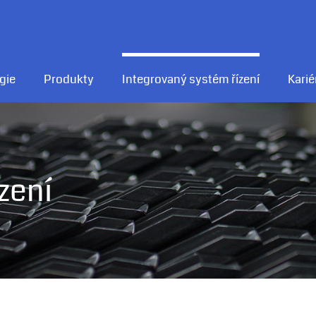
gie
Produkty
Integrovaný systém řízení
Karié
zení