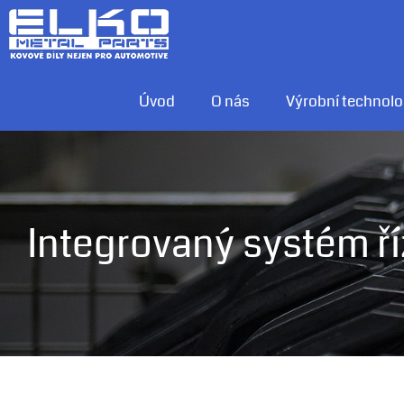
Skip
to
content
Úvod
O nás
Výrobní technolo
Integrovaný systém ří