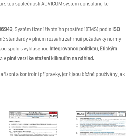
ditorskou společností ADVICOM system consulting ke
 16949
, Systém řízení životního prostředí (EMS) podle
ISO
ané standardy v plném rozsahu zahrnují požadavky normy
jsou spolu s vyhlášenou
Integrovanou politikou
,
Etickým
 a
v plné verzi ke stažení kliknutím na náhled.
zení a kontrolní přípravky, jenž jsou běžně používány jak