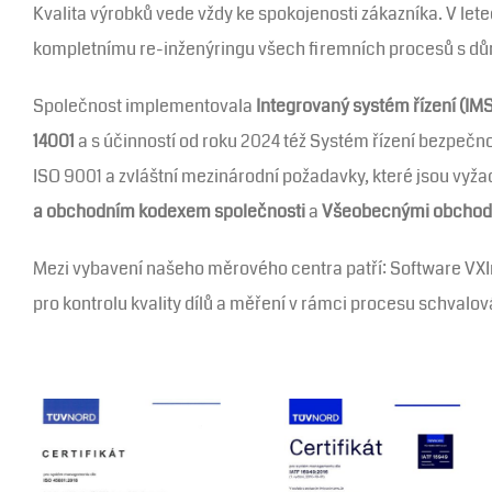
Kvalita výrobků vede vždy ke spokojenosti zákazníka. V le
kompletnímu re-inženýringu všech firemních procesů s důr
Společnost implementovala
Integrovaný systém řízení (IMS
14001
a s účinností od roku 2024 též Systém řízení bezpečno
ISO 9001 a zvláštní mezinárodní požadavky, které jsou vyž
a obchodním kodexem společnosti
a
Všeobecnými obchod
Mezi vybavení našeho měrového centra patří: Software VXIn
pro kontrolu kvality dílů a měření v rámci procesu schvalo