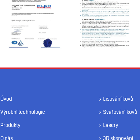
Úvod
Lisování kovů
Výrobní technologie
Svařování kovů
Produkty
Lasery
O nás
3D skenování