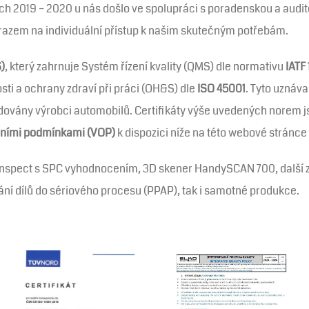
tech 2019 – 2020 u nás došlo ve spolupráci s poradenskou a au
azem na individuální přístup k našim skutečným potřebám.
)
, který zahrnuje Systém řízení kvality (QMS) dle normativu
IATF
sti a ochrany zdraví při práci (OH&S) dle
ISO 45001
. Tyto uznáv
adovány výrobci automobilů. Certifikáty výše uvedených norem 
ními podmínkami (VOP)
k dispozici níže na této webové stránce
spect s SPC vyhodnocením, 3D skener HandySCAN 700, další zaří
vání dílů do sériového procesu (PPAP), tak i samotné produkce.